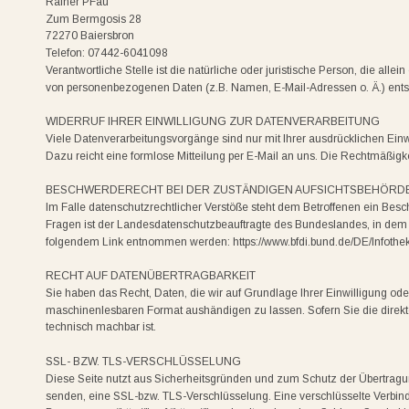
Rainer PFau
Zum Bermgosis 28
72270 Baiersbron
Telefon: 07442-6041098
Verantwortliche Stelle ist die natürliche oder juristische Person, die al
von personenbezogenen Daten (z.B. Namen, E-Mail-Adressen o. Ä.) ents
WIDERRUF IHRER EINWILLIGUNG ZUR DATENVERARBEITUNG
Viele Datenverarbeitungsvorgänge sind nur mit Ihrer ausdrücklichen Einwil
Dazu reicht eine formlose Mitteilung per E-Mail an uns. Die Rechtmäßigke
BESCHWERDERECHT BEI DER ZUSTÄNDIGEN AUFSICHTSBEHÖRD
Im Falle datenschutzrechtlicher Verstöße steht dem Betroffenen ein Besc
Fragen ist der Landesdatenschutzbeauftragte des Bundeslandes, in dem 
folgendem Link entnommen werden: https://www.bfdi.bund.de/DE/Infothek/
RECHT AUF DATENÜBERTRAGBARKEIT
Sie haben das Recht, Daten, die wir auf Grundlage Ihrer Einwilligung oder
maschinenlesbaren Format aushändigen zu lassen. Sofern Sie die direkte 
technisch machbar ist.
SSL- BZW. TLS-VERSCHLÜSSELUNG
Diese Seite nutzt aus Sicherheitsgründen und zum Schutz der Übertragung 
senden, eine SSL-bzw. TLS-Verschlüsselung. Eine verschlüsselte Verbin