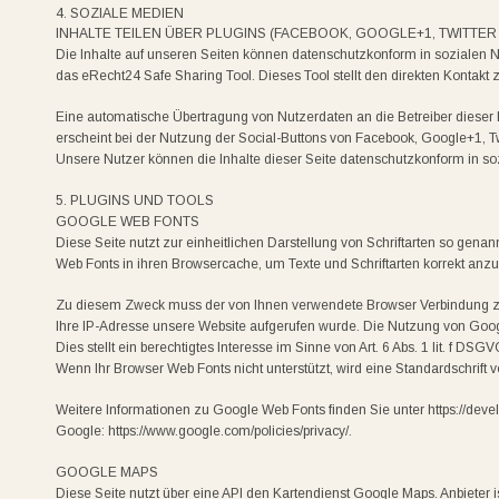
4. SOZIALE MEDIEN
INHALTE TEILEN ÜBER PLUGINS (FACEBOOK, GOOGLE+1, TWITTER 
Die Inhalte auf unseren Seiten können datenschutzkonform in sozialen Ne
das eRecht24 Safe Sharing Tool. Dieses Tool stellt den direkten Kontakt 
Eine automatische Übertragung von Nutzerdaten an die Betreiber dieser P
erscheint bei der Nutzung der Social-Buttons von Facebook, Google+1, Tw
Unsere Nutzer können die Inhalte dieser Seite datenschutzkonform in soz
5. PLUGINS UND TOOLS
GOOGLE WEB FONTS
Diese Seite nutzt zur einheitlichen Darstellung von Schriftarten so genan
Web Fonts in ihren Browsercache, um Texte und Schriftarten korrekt anz
Zu diesem Zweck muss der von Ihnen verwendete Browser Verbindung zu
Ihre IP-Adresse unsere Website aufgerufen wurde. Die Nutzung von Googl
Dies stellt ein berechtigtes Interesse im Sinne von Art. 6 Abs. 1 lit. f DSGV
Wenn Ihr Browser Web Fonts nicht unterstützt, wird eine Standardschrift
Weitere Informationen zu Google Web Fonts finden Sie unter https://deve
Google: https://www.google.com/policies/privacy/.
GOOGLE MAPS
Diese Seite nutzt über eine API den Kartendienst Google Maps. Anbieter 